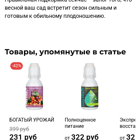
весной ваш сад встретит сезон сильным и
готовым к обильному плодоношению.
Товары, упомянутые в статье
-42%
БОГАТЫЙ УРОЖАЙ
Полноценное
Экспрес
питание
восстан
399 руб
231 руб
322 руб
322
от
от