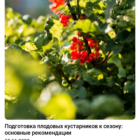
Инструкция по работе с товарами на InSales доступна
на портале технической
поддержки:
https://www.insales.ru/collection/doc-
settings/product/razdel-tovary
Вы можете удалить или отредактировать демо-товар
в
бэк-офисе
вашего сайта в разделе "Товары"
Подготовка плодовых кустарников к сезону:
основные рекомендации