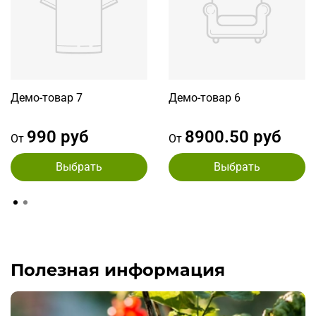
для фильтра;
Добавить варианты (модификации) товара,
например Цвет или Размер;
Добавить сопутствующие и аналогичные товары.
Видео-инструкция по созданию товаров:
Демо-товар 7
Демо-товар 6
990 руб
8900.50 руб
От
От
Выбрать
Выбрать
Полезная информация