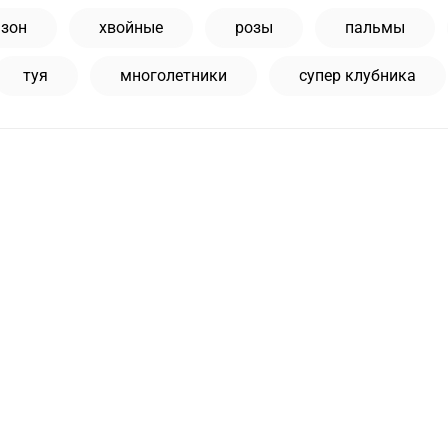
азон
хвойные
розы
пальмы
туя
многолетники
супер клубника