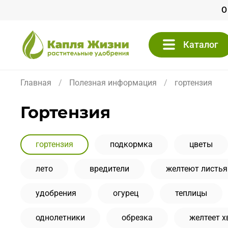
О
Каталог
Главная
Полезная информация
гортензия
гортензия
гортензия
подкормка
цветы
лето
вредители
желтеют листья
удобрения
огурец
теплицы
однолетники
обрезка
желтеет х