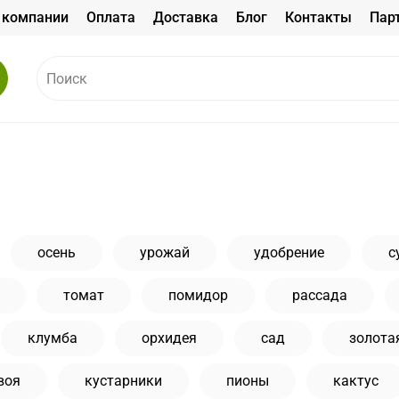
 компании
Оплата
Доставка
Блог
Контакты
Пар
осень
урожай
удобрение
с
томат
помидор
рассада
клумба
орхидея
сад
золота
воя
кустарники
пионы
кактус