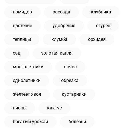
помидор
рассада
клубника
цветение
удобрения
огурец
теплицы
клумба
орхидея
сад
золотая капля
многолетники
почва
однолетники
обрезка
желтеет хвоя
кустарники
пионы
кактус
богатый урожай
болезни