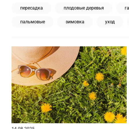
пересадка
плодовые деревья
г
пальмовые
зимовка
уход
14.08.2025