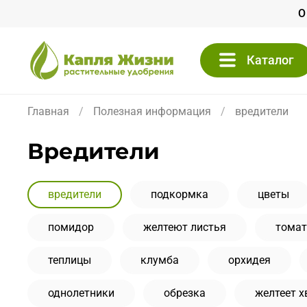
О
Каталог
Главная
Полезная информация
вредители
вредители
вредители
подкормка
цветы
помидор
желтеют листья
томат
теплицы
клумба
орхидея
однолетники
обрезка
желтеет х