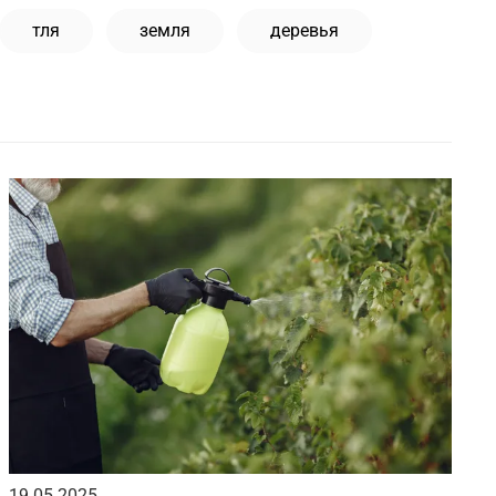
тля
земля
деревья
19.05.2025