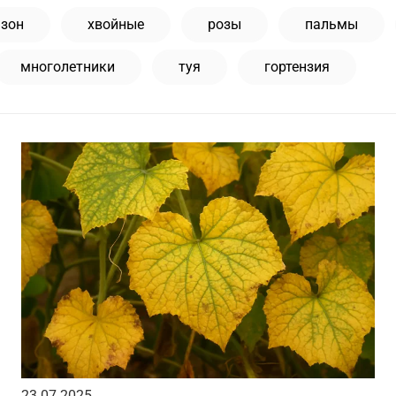
азон
хвойные
розы
пальмы
многолетники
туя
гортензия
23.07.2025