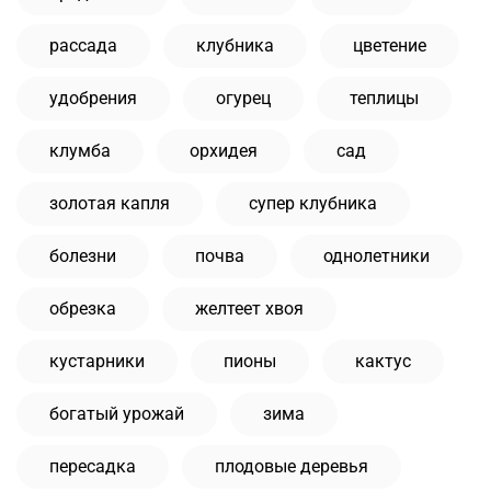
рассада
клубника
цветение
удобрения
огурец
теплицы
клумба
орхидея
сад
золотая капля
супер клубника
болезни
почва
однолетники
обрезка
желтеет хвоя
кустарники
пионы
кактус
богатый урожай
зима
пересадка
плодовые деревья